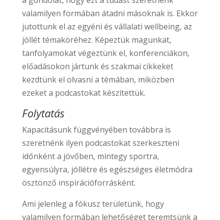
a gondolat, hogy ezt a tudást szeretnénk
valamilyen formában átadni másoknak is. Ekkor
jutottunk el az egyéni és vállalati wellbeing, az
jóllét témaköréhez. Képeztük magunkat,
tanfolyamokat végeztünk el, konferenciákon,
előadásokon jártunk és szakmai cikkeket
kezdtünk el olvasni a témában, miközben
ezeket a podcastokat készítettük.
Folytatás
Kapacitásunk függvényében továbbra is
szeretnénk ilyen podcastokat szerkeszteni
időnként a jövőben, mintegy sportra,
egyensúlyra, jóllétre és egészséges életmódra
ösztönző inspirációforrásként.
Ami jelenleg a fókusz területünk, hogy
valamilyen formában lehetőséget teremtsünk a