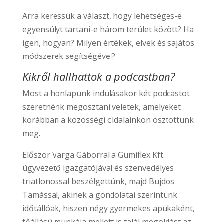
Arra keressük a választ, hogy lehetséges-e
egyensúlyt tartani-e három terület között? Ha
igen, hogyan? Milyen értékek, elvek és sajátos
módszerek segítségével?
Kikről hallhattok a podcastban?
Most a honlapunk indulásakor két podcastot
szeretnénk megosztani veletek, amelyeket
korábban a közösségi oldalainkon osztottunk
meg.
Először Varga Gáborral a Gumiflex Kft.
ügyvezető igazgatójával és szenvedélyes
triatlonossal beszélgettünk, majd Bujdos
Tamással, akinek a gondolatai szerintünk
időtállóak, hiszen négy gyermekes apukaként,
főállású munkája mellett is talál megoldást az