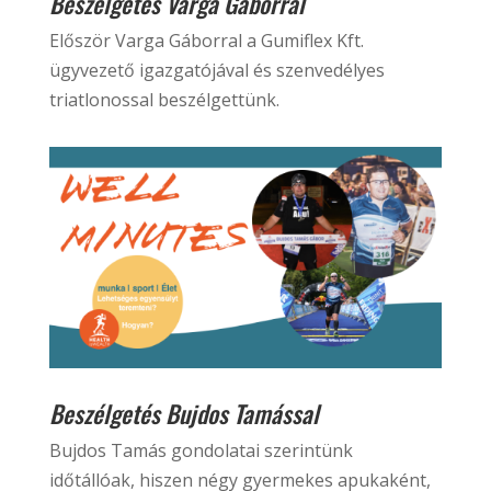
Beszélgetés Varga Gáborral
Először Varga Gáborral a Gumiflex Kft.
ügyvezető igazgatójával és szenvedélyes
triatlonossal beszélgettünk.
Beszélgetés Bujdos Tamással
Bujdos Tamás gondolatai szerintünk
időtállóak, hiszen négy gyermekes apukaként,