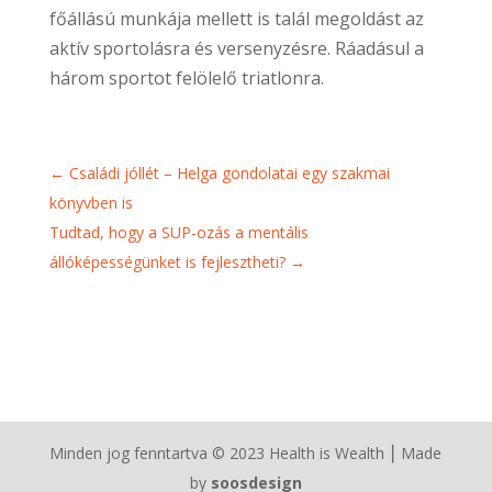
főállású munkája mellett is talál megoldást az
aktív sportolásra és versenyzésre. Ráadásul a
három sportot felölelő triatlonra.
←
Családi jóllét – Helga gondolatai egy szakmai
könyvben is
Tudtad, hogy a SUP-ozás a mentális
állóképességünket is fejlesztheti?
→
Minden jog fenntartva © 2023 Health is Wealth ⎮ Made
by
soosdesign