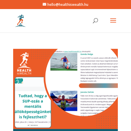
hello@healthiswealth.hu